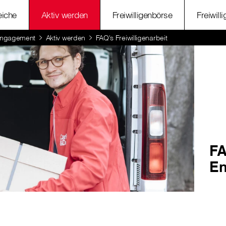
eiche
Aktiv werden
Freiwilligenbörse
Freiwill
 Engagement
Aktiv werden
FAQ's Freiwilligenarbeit
FA
E