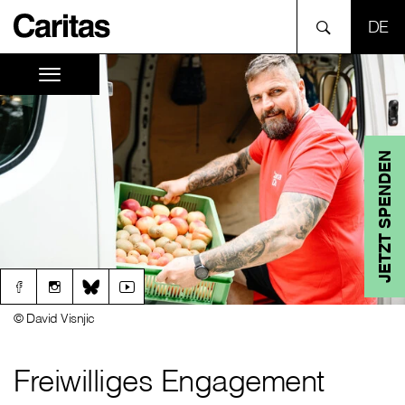
SPR
JETZT SPENDEN
© David Visnjic
Freiwilliges Engagement