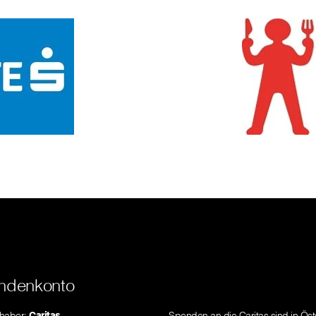
ndenkonto
nhaber:
Caritas
Spenden an die Caritas sind in Öst