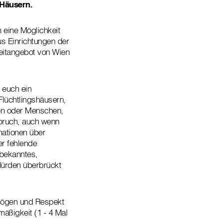
 Häusern.
n eine Möglichkeit
us Einrichtungen der
zeitangebot von Wien
 euch ein
lüchtlingshäusern,
en oder Menschen,
spruch, auch wenn
mationen über
er fehlende
nbekanntes,
Hürden überbrückt
mögen und Respekt
äßigkeit (1 - 4 Mal