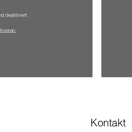
nd deaktiviert.
tivieren.
Kontakt