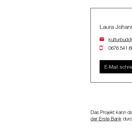
Laura Johan
kulturbuddy
0676 541 6
E-Mail schr
Das Projekt kann da
der Erste Bank
durc