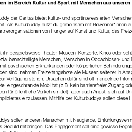
ssen im Bereich Kultur und Sport mit Menschen aus unseren
uddy der Caritas bietet kultur- und sportinteressierten Mensche
arbeit. Als Kulturbuddy nutzt du gemeinsam mit Bewohner*innen a
rtnerorganisationen von Hunger auf Kunst und Kultur, das Frei
hr beispielsweise Theater, Museen, Konzerte, Kinos oder seht
ozial benachteiligte Menschen, Menschen in Obdachlosen- und F
mit psychischen Erkrankungen oder körperlichen Behinderung
orden sind, nehmen Freizeitangebote wie Museen seltener in An
 zur Verfügung stehen. Ursachen dafür sind oft mangelnde Infor
, eingeschränkte Mobilität (z.B. kein barrierefreier Zugang od
cen für öffentliche Verkehrsmittel), aber auch Angst, sich auf U
liziertes einzulassen. Mithilfe der Kulturbuddys sollen diese 
uddys sollen anderen Menschen mit Neugierde, Einfühlungsver
 Geduld mitbringen. Das Engagement soll eine gewisse Regelm