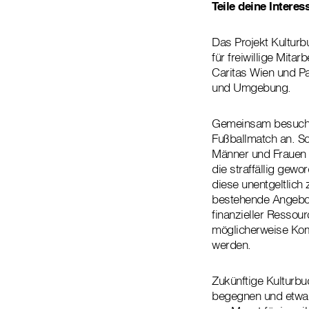
Teile deine Intere
Das Projekt Kulturb
für freiwillige Mit
Caritas Wien und Pa
und Umgebung.
Gemeinsam besucht i
Fußballmatch an. S
Männer und Frauen 
die straffällig gew
diese unentgeltlich
bestehende Angebote
finanzieller Ressour
möglicherweise Komp
werden.
Zukünftige Kulturb
begegnen und etwas