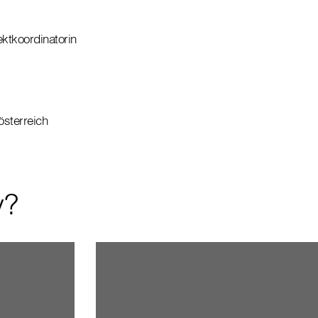
ektkoordinatorin
österreich
y?