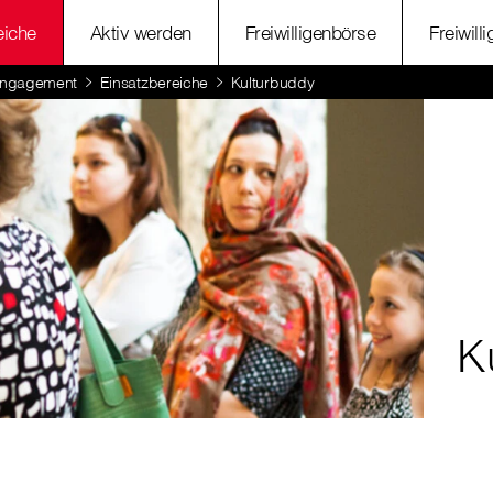
eiche
Aktiv werden
Freiwilligenbörse
Freiwill
 Engagement
Einsatzbereiche
Kulturbuddy
K