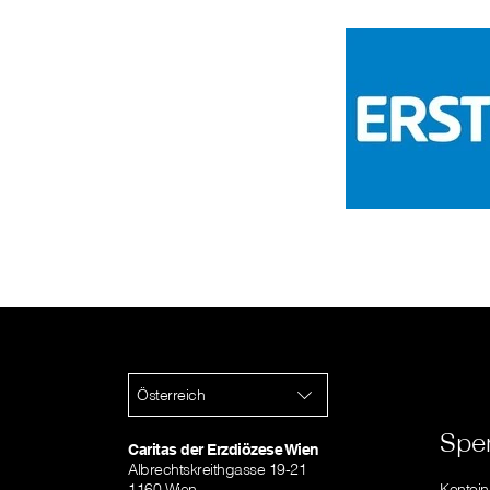
Österreich
Spe
Caritas der Erzdiözese Wien
Albrechtskreithgasse 19-21
1160 Wien
Kontoi