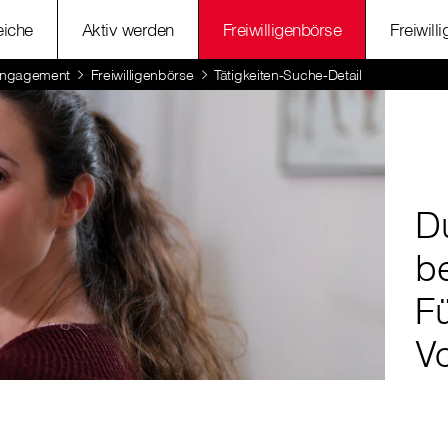
eiche
Aktiv werden
Freiwilligenbörse
Freiwill
 Engagement
Freiwilligenbörse
Tätigkeiten-Suche-Detail
Du
be
F
V