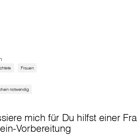
n
chtete
Frauen
chein notwendig
ssiere mich für Du hilfst einer Fr
ein-Vorbereitung