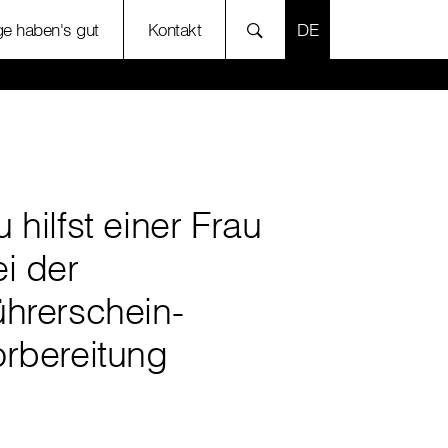
SPRACHE AUSWÄH
ige haben's gut
Kontakt
 hilfst einer Frau
i der
ührerschein-
orbereitung