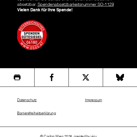
absetzbar.
Spendenabsetzbarkeitsnummer SO-1129
Vielen Dank für Ihre Spende!
Datenschutz
Impressum
Barrierefreiheitserklärung
© Caritas Wien 2026, created by
i-kiu