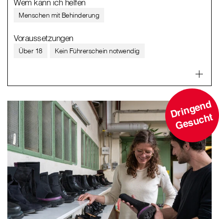
Wem kann ich helfen
Menschen mit Behinderung
Voraussetzungen
Über 18
Kein Führerschein notwendig
D
ri
n
g
e
n
d
G
e
s
u
c
ht