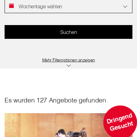
Wochentage wählen
Filteroptionen anzeigen
Es wurden 127 Angebote gefunden.
D
ri
n
g
e
n
d
G
e
s
u
c
ht