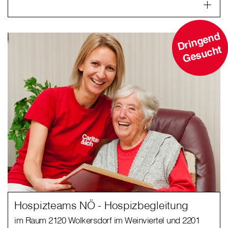
D
ri
n
g
e
n
d
G
e
s
u
c
ht
Hospizteams NÖ - Hospizbegleitung
im Raum 2120 Wolkersdorf im Weinviertel und 2201