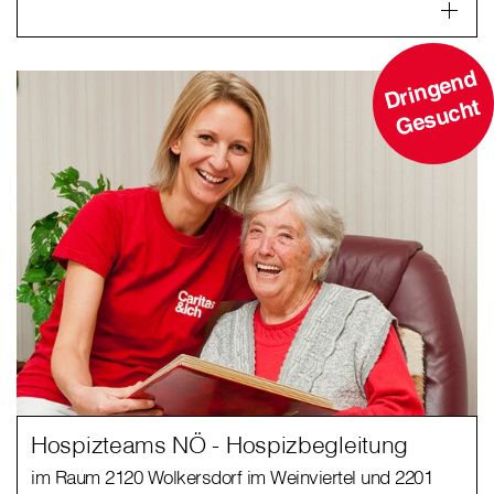
D
ri
n
g
e
n
d
G
e
s
u
c
ht
Hospizteams NÖ - Hospizbegleitung
im Raum 2120 Wolkersdorf im Weinviertel und 2201