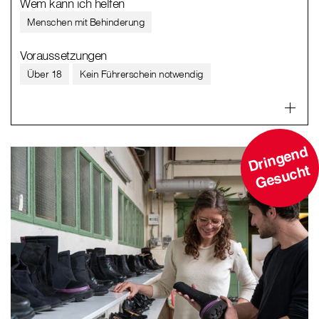
Wem kann ich helfen
Menschen mit Behinderung
Voraussetzungen
Über 18
Kein Führerschein notwendig
D
ri
n
g
e
n
d
G
e
s
u
c
ht