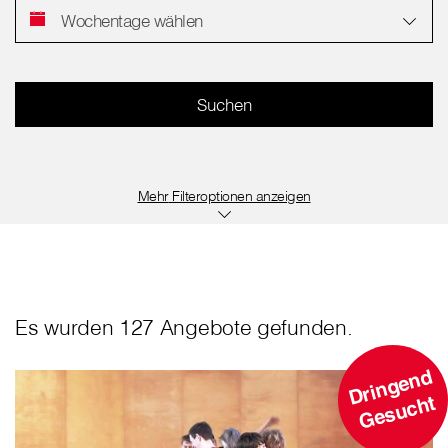
Wochentage wählen
Filteroptionen anzeigen
Es wurden 127 Angebote gefunden.
D
ri
n
g
e
n
d
G
e
s
u
c
ht