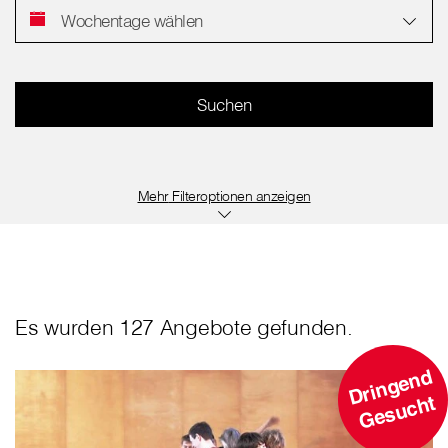
Wochentage wählen
Filteroptionen anzeigen
Es wurden 127 Angebote gefunden.
D
ri
n
g
e
n
d
G
e
s
u
c
ht