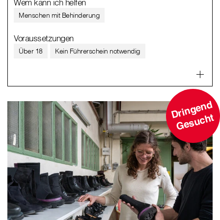
Wem kann ich helfen
Menschen mit Behinderung
Voraussetzungen
Über 18
Kein Führerschein notwendig
D
ri
n
g
e
n
d
G
e
s
u
c
ht