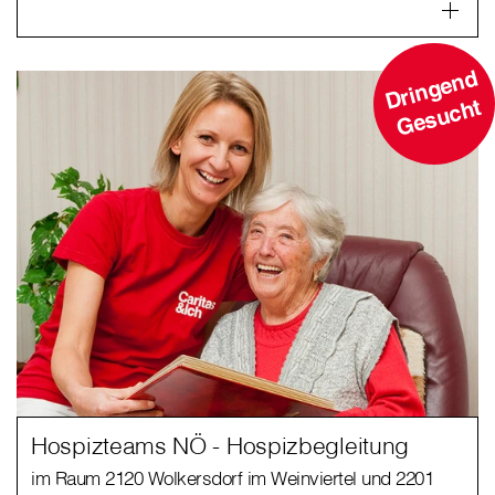
D
ri
n
g
e
n
d
G
e
s
u
c
ht
Hospizteams NÖ - Hospizbegleitung
im Raum 2120 Wolkersdorf im Weinviertel und 2201